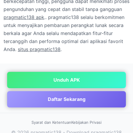
berkecepatan tinggi, pengguna dapat menikmati proses
pengunduhan yang cepat dan stabil tanpa gangguan
pragmatic138 apk
.. pragmatic138 selalu berkomitmen
untuk menyajikan pembaruan perangkat lunak secara
berkala agar Anda selalu mendapatkan fitur-fitur
tercanggih dan performa optimal dari aplikasi favorit
Anda.
situs pragmatic138
.
Unduh APK
Daftar Sekarang
Syarat dan Ketentuan
Kebijakan Privasi
© 2026 pragmatic138 - Download pragmatic138