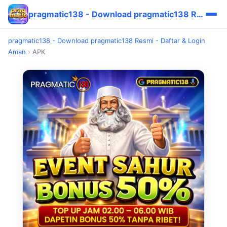
pragmatic138 - Download pragmatic138 Resmi - Daftar & Login Aman
pragmatic138 - Download pragmatic138 Resmi - Daftar & Login
Aman
›
APK