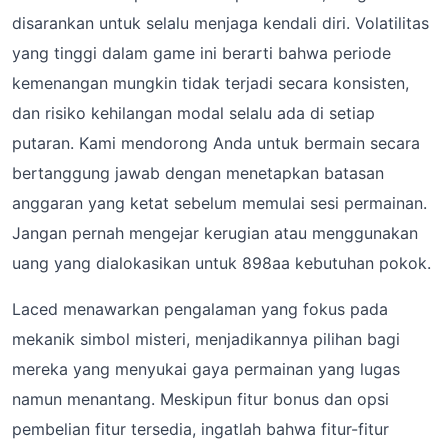
disarankan untuk selalu menjaga kendali diri. Volatilitas
yang tinggi dalam game ini berarti bahwa periode
kemenangan mungkin tidak terjadi secara konsisten,
dan risiko kehilangan modal selalu ada di setiap
putaran. Kami mendorong Anda untuk bermain secara
bertanggung jawab dengan menetapkan batasan
anggaran yang ketat sebelum memulai sesi permainan.
Jangan pernah mengejar kerugian atau menggunakan
uang yang dialokasikan untuk 898aa kebutuhan pokok.
Laced menawarkan pengalaman yang fokus pada
mekanik simbol misteri, menjadikannya pilihan bagi
mereka yang menyukai gaya permainan yang lugas
namun menantang. Meskipun fitur bonus dan opsi
pembelian fitur tersedia, ingatlah bahwa fitur-fitur