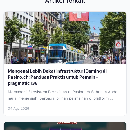
Artikel Terkait
Mengenal Lebih Dekat Infrastruktur iGaming di
Pasino.ch: Panduan Praktis untuk Pemain –
pragmatic138
Memahami Ekosistem Permainan di Pasino.ch Sebelum Anda
mulai menjelajahi berbagai pilihan permainan di platform,
sangat penting untuk memahami infrastruktur yang...
04 Agu 2026