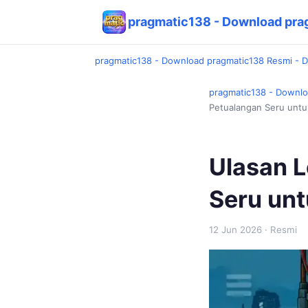
pragmatic138 - Download pra
pragmatic138 - Download pragmatic138 Resmi - D
pragmatic138 - Downlo
Petualangan Seru untu
Ulasan L
Seru un
12 Jun 2026
· Resmi