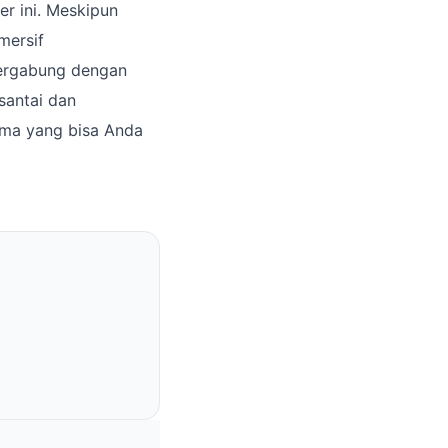
er ini. Meskipun
mersif
bergabung dengan
santai dan
ama yang bisa Anda