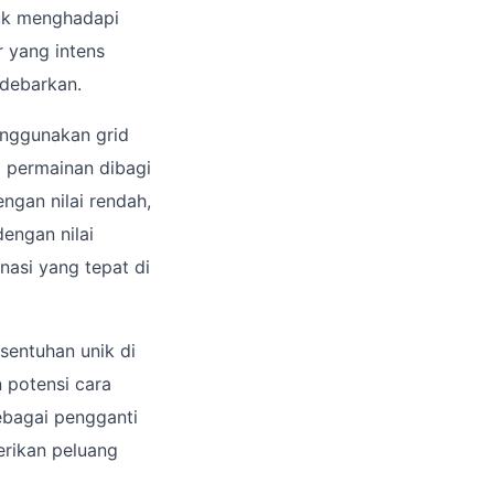
tuk menghadapi
r yang intens
ndebarkan.
enggunakan grid
 permainan dibagi
ngan nilai rendah,
engan nilai
nasi yang tepat di
 sentuhan unik di
 potensi cara
sebagai pengganti
rikan peluang